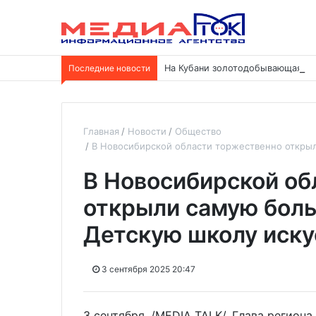
Последние новости
На Кубани золотодобывающая ко
Главная
Новости
Общество
В Новосибирской области торжественно откры
В Новосибирской об
открыли самую бол
Детскую школу иску
3 сентября 2025 20:47
3 сентября. /MEDIA TALK/. Глава регион