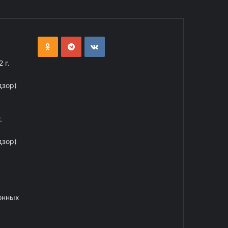
 г.
дзор)
.
дзор)
онных