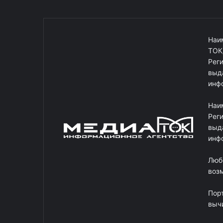
Наи
ТОК
Рег
выд
инф
Наи
Рег
выд
инф
Люб
возм
Пор
выч