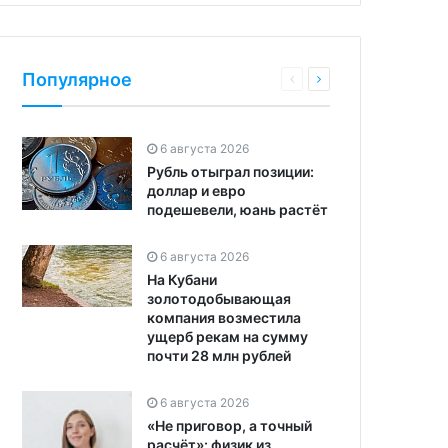
Популярное
6 августа 2026
Рубль отыграл позиции:
доллар и евро
подешевели, юань растёт
6 августа 2026
На Кубани
золотодобывающая
компания возместила
ущерб рекам на сумму
почти 28 млн рублей
6 августа 2026
«Не приговор, а точный
расчёт»: физик из