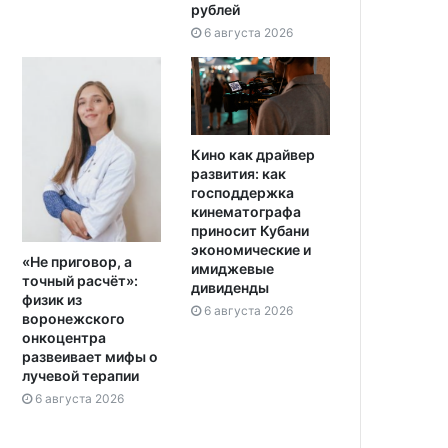
рублей
6 августа 2026
Кино как драйвер
развития: как
господдержка
кинематографа
приносит Кубани
экономические и
«Не приговор, а
имиджевые
точный расчёт»:
дивиденды
физик из
6 августа 2026
воронежского
онкоцентра
развеивает мифы о
лучевой терапии
6 августа 2026