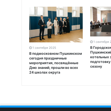
1 сентября 
В Городско
1 сентября 2025
Пушкинский 
В подмосковном Пушкинском
котельных 
сегодня праздничные
подготовку
мероприятия, посвящённые
сезону
Дню знаний, прошли во всех
24 школах округа