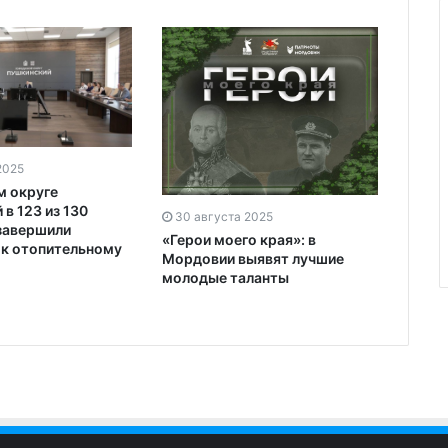
2025
м округе
в 123 из 130
30 августа 2025
завершили
«Герои моего края»: в
 к отопительному
Мордовии выявят лучшие
молодые таланты