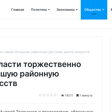
Главная
Политика
Экономика
Общество
мпания возместила ущерб рекам на сумму почти 28 млн рублей
ли самую большую районную Детскую школу искусств
ласти торжественно
ьшую районную
сств
14011
1 минута
а Андрей Травников и председатель областного